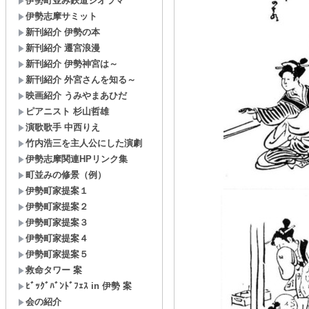
伊勢町並み鉄道ジオラマ
伊勢志摩サミット
新刊紹介 伊勢の本
新刊紹介 遷宮浪漫
新刊紹介 伊勢神宮は～
新刊紹介 外宮さんを知る～
映画紹介 うみやまあひだ
ピアニスト 杉山哲雄
演歌歌手 中西りえ
竹内浩三を主人公にした演劇
伊勢志摩関連HPリンク集
町並みの修景（例）
伊勢町家提案１
伊勢町家提案２
伊勢町家提案３
伊勢町家提案４
伊勢町家提案５
救命タワー 案
ﾋﾞｯｸﾞﾊﾞﾝﾄﾞﾌｪｽ in 伊勢 案
会の紹介