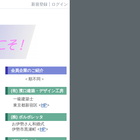
新規登録
ログイン
会員企業のご紹介
＜順不同＞
(有) 濱口建築・デザイン工房
一級建築士
東京都新
宿区 <
HP
>
(株) ボルボレッタ
お伊勢さん和婚式
伊勢市黒瀬町 <
HP
>