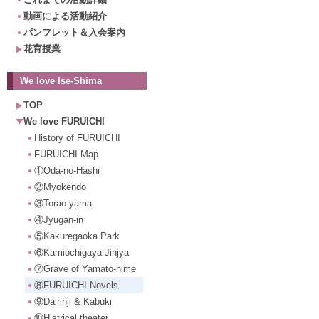
動画による活動紹介
パンフレット＆入会案内
花育授業
We love Ise-Shima
TOP
We love FURUICHI
History of FURUICHI
FURUICHI Map
①Oda-no-Hashi
②Myokendo
③Torao-yama
④Jyugan-in
⑤Kakuregaoka Park
⑥Kamiochigaya Jinjya
⑦Grave of Yamato-hime
⑧FURUICHI Novels
⑨Dairinji & Kabuki
⑩Histrical theater