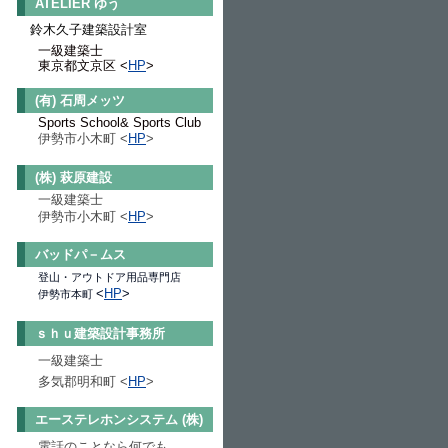
ATELIER ゆう
鈴木久子建築設計室
一級建築士
東京都文京区
<
HP
>
(有) 石周メッツ
Sports School& Sports Club
伊勢市小
木町 <
HP
>
(株) 萩原建設
一級建築士
伊勢市小木町 <
HP
>
バッドパ－ムス
登山・アウトドア用品専門店
<
HP
>
伊勢市本町
ｓｈｕ建築設計事務所
一級建築士
多気郡明和町 <
HP
>
エーステレホンシステム (株)
電話のことなら何でも