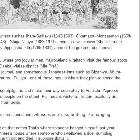
writers suchas Ihara-Saikaku (1642-1693), Cikamatsu-Monzaemon (1658-
48)，Shiga-Naoya (1883-1971)，here is a wellknown ‘Shank's mare
 by Jippensha-Ikku(1765-1831)，one of the greatest comicnovel
nal where two jocular men. Yajirobeiand Kitahachi visit the famous spots
aka) viaIse district (Mie Pref.).
is journal, and somefamous Japanese inns such as Bizen-ya, Abura-
too. Fuji-ya，one of these inns, is where they plan to spend the
up ofpilgrims and make their way separately to Furuichi. Yajirobei
s people on the street. Fuji means wisteria. He can recallonly an
rom trellis.
whose name is something like hanging
an inn around here
se on that corner.That's where someone hanged himself last year.
 there's house where someone who swallowed a rice
dumpling
 the throat and died. I suppose that's it.