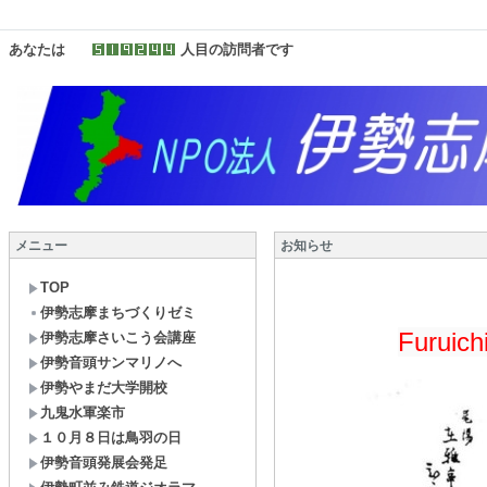
あなたは
人目の訪問者です
メニュー
お知らせ
TOP
伊勢志摩まちづくりゼミ
Furuich
伊勢志摩さいこう会講座
伊勢音頭サンマリノへ
伊勢やまだ大学開校
九鬼水軍楽市
１０月８日は鳥羽の日
伊勢音頭発展会発足