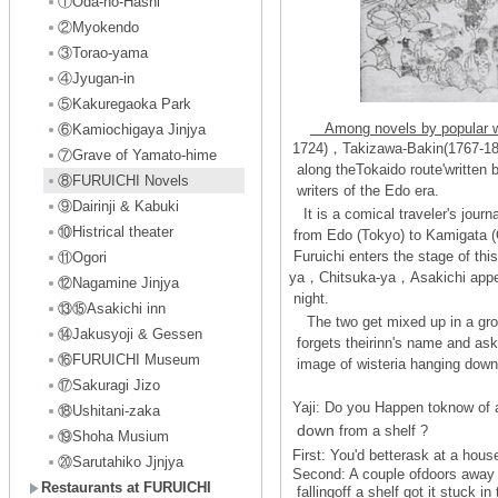
①Oda-no-Hashi
②Myokendo
③Torao-yama
④Jyugan-in
⑤Kakuregaoka Park
Among novels by popular 
⑥Kamiochigaya Jinjya
1724)，Takizawa-Bakin(1767-18
⑦Grave of Yamato-hime
along theTokaido route'written
⑧FURUICHI Novels
writers of the Edo era.
⑨Dairinji & Kabuki
It is a comical traveler's jour
⑩Histrical theater
from Edo (Tokyo) to Kamigata (Os
Furuichi enters the stage of th
⑪Ogori
ya，Chitsuka-ya，Asakichi appear
⑫Nagamine Jinjya
night.
⑬⑮Asakichi inn
The two get mixed up in a gro
⑭Jakusyoji & Gessen
forgets theirinn's name and ask
⑯FURUICHI Museum
image of wisteria hanging down f
⑰Sakuragi Jizo
Yaji: Do you Happen toknow of 
⑱Ushitani-zaka
down
from a shelf ?
⑲Shoha Musium
First: You'd betterask at a hou
⑳Sarutahiko Jjnjya
Second: A couple ofdoors away
Restaurants at FURUICHI
fallingoff a shelf got it stuck in