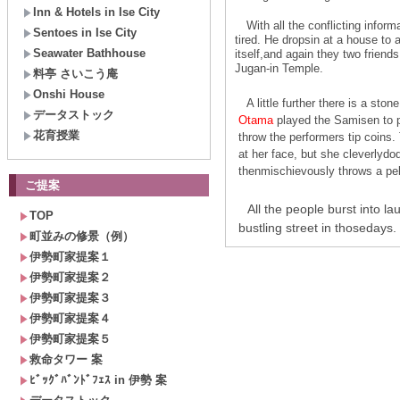
Inn & Hotels in Ise City
With all the conflicting infor
Sentoes in Ise City
tired. He dropsin at a house to 
Seawater Bathhouse
itself,and again they two frien
Jugan-in Temple.
料亭 さいこう庵
Onshi House
A little further there is a st
データストック
Otama
played the Samisen to p
花育授業
throw the performers tip coins. 
at her face, but she cleverlydod
thenmischievously throws a pebbl
ご提案
All the people burst into l
TOP
bustling street in thosedays.
町並みの修景（例）
伊勢町家提案１
伊勢町家提案２
伊勢町家提案３
伊勢町家提案４
伊勢町家提案５
救命タワー 案
ﾋﾞｯｸﾞﾊﾞﾝﾄﾞﾌｪｽ in 伊勢 案