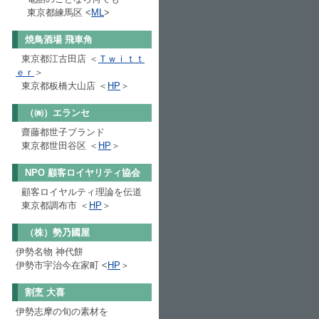
東京都練馬区
<
ML
>
焼鳥酒場 飛車角
東京都江古田店 ＜
Ｔｗｉｔｔ
ｅｒ
＞
東京都板橋大山店 ＜
HP
＞
（㈱）エランセ
齋藤都世子ブランド
東京都世田谷区 ＜
HP
＞
NPO 顧客ロイヤリティ協会
顧客ロイヤルティ理論を伝道
東京都調布市 ＜
HP
＞
（株）勢乃國屋
伊勢名物 神代餅
伊勢市宇治今在家町
<
HP
＞
割烹 大喜
伊勢志摩の旬の素材を