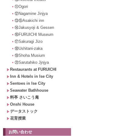
⑪Ogori
⑫Nagamine Jinjya
⑬⑮Asakichi inn
⑭Jakusyoji & Gessen
⑯FURUICHI Museum
⑰Sakuragi Jizo
⑱Ushitani-zaka
⑲Shoha Musium
⑳Sarutahiko Jjnjya
Restaurants at FURUICHI
Inn & Hotels in Ise City
Sentoes in Ise City
Seawater Bathhouse
料亭 さいこう庵
Onshi House
データストック
花育授業
お問い合わせ