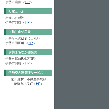
伊勢市岩淵
＜
HP
＞
町家とうふ
出逢いに感謝
伊勢市河崎
＜
HP
＞
（株）山信工業
大事なものは表に出ない
伊勢市田尻町
＜
HP
＞
伊勢まちなか開発㈱
伊勢市駅前
B
地区開発
伊勢市河崎 ＜
HP
＞
伊勢空き家管理サービス
前田建材 不動産事業部
伊勢市小俣町＜
HP
＞