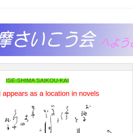
ISE-SHIMA SAIKOU-KAI
i appears as a location in novels