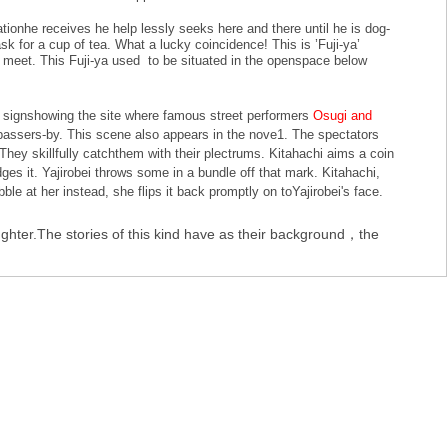
mationhe receives he help lessly seeks here and there until he is dog-
ask for a cup of tea. What a lucky coincidence! This is ’Fuji-ya’
ds meet. This Fuji-ya used to be situated in the openspace below
one signshowing the site where famous street performers
Osugi and
assers-by. This scene also appears in the nove1. The spectators
They skillfully catchthem with their plectrums. Kitahachi aims a coin
ges it. Yajirobei throws some in a bundle off that mark. Kitahachi,
e at her instead, she flips it back promptly on toYajirobei's face.
aughter.The stories of this kind have as their background，the